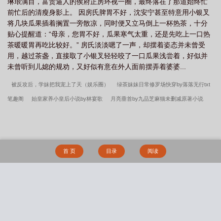
琳琅满目，富贵逼人的侯府正房环视一圈，最终落在了那道始终忙
前忙后的清瘦身影上。 因房氏脾胃不好，沈安宁甚至特意用小银叉
将几块瓜果插着搁置一旁散凉，同时便又立马倒上一杯热茶，十分
贴心提醒道：“母亲，您胃不好，瓜果寒气太重，还是先吃上一口热
茶暖暖胃再吃比较好。” 房氏淡淡嗯了一声，却摆着姿态并未曾受
用，越过茶盏，直接取了小银叉轻轻咬了一口瓜果浅尝着，好似并
未曾听到儿媳的规劝，又好似有意在外人面前摆弄着婆婆...
被反攻后，学妹把我宠上了天（娱乐圈）
绿茶妹妹日常修罗场快穿by落落无行txt
笔趣阁
始皇家养小皇后小说by林宴歌
月亮垂首by九品芝麻猫未删减原著小说
装柔弱寡夫翻车后by枕岸txt笔趣阁
怎舍得不喜欢你
装柔弱寡夫翻车后by枕岸未
删减原著小说
魔头以美妆称霸江湖
装柔弱寡夫翻车后小说by枕岸
囚青by雾鹗
白未删减原著小说
重生之当家主母小说by姀锡
陈桥下
绿茶妹妹日常修罗场快
首 页
目录
阅读
穿小说by落落无行
月亮垂首小说by九品芝麻猫
始皇家养小皇后by林宴歌txt笔趣
阁
始皇家养小皇后by林宴歌未删减原著小说
绿茶妹妹日常修罗场快穿by落落无
行未删减原著小说
囚青by雾鹗白txt笔趣阁
月亮垂首by九品芝麻猫txt笔趣阁
穿
搜 索
成年代文男主的作妖姐姐
宇宙职业选手
想入妃妃
触手怪他爬上了人类的船
天才维修工
陈继来赵美媛笔趣阁无弹窗
萧倾雪裴子琰贬妻为妾十万铁骑跪接我