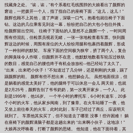
找藏身之处。 “诶，诶，”有个系着红毛线围脖的大娘看出了颜辉的
的成语
我不去想能成功却选择了风雨兼程
兼程的成语
兼程1995齐齐
窘迫，一把拨开一个人，指了指自己的座椅下面，“这儿，这儿！”
读
兼程1995起点
莫怪大雨滂沱
兼程1995写的是谁
兼程1995笔趣
颜辉也顾不上其他，道了声谢，深吸一口气，抱着包就往椅子下面
阁
兼程并进
王贻芳与杨振宁的对撞机之争 兼程
既然选择了远方那便只顾
钻。这边的几位乘客见到这一幕，纷纷把自己的大包小包往外拽，
给颜辉留出空间。 往椅子下面钻的人显然不止颜辉一个，一时间周
风雨兼程
兼程1995作者是谁
兼程1995新笔趣阁
围有些混乱，但检票员视若无睹，一张一张地检查着车票。快到颜
辉这边的时候，周围有座位的大人纷纷用腿和包裹挡着颜辉，形成
了一种别样的默契。 车座下面的空间极为狭窄，挤了两个人，复合
的脚臭味令人作呕，但颜辉并不在意，他默默地数着车轮压过铁轨
的数目，感觉自己的腰也终于有机会放放松--他已经站了太久了。
“出来，出来吧小伙子！”不知道过了几分钟，还是刚刚的大娘，踢了
踢颜辉的鞋。 颜辉有些不想出来，他想躺会儿。 虽然地面很凉，但
是躺着的感觉太美好了，他的腿终于可以休息一会儿 两天前，也就
是2月25号，颜辉告别了爷爷奶奶，第一次离开家乡，一个人。 此
刻是1995年，他16岁。 一个半小时的摩托车，6小时长途车，20多
个小时的火车，他从家乡闽南，到了豫章。在火车站睡了一夜，他
又坐上前往奉天的火车，此时此刻，车子已经过了商丘，应该明天
就到了。 车票他其实买了，但不知道去了哪里 没事！些许困难！ 躺
在座椅下的颜辉满脑子都是这趟出来的 “出来啊小伙子，这地凉！”
大娘再次呼唤着，打断了颜辉的思绪。 他知道，他在下面待着，其