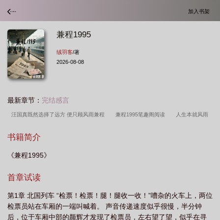
加入书架
兼程1995
绒羽客
/著
2026-08-08
最新章节：
完结感言
汪国真既然选择了远方 便只顾风雨兼程
兼程1995笔趣阁阅读
人生本就风雨
兼程
兼程1995原型
兼程1995绒羽客
十二载的寒窗苦读
兼程是什么意
书籍简介
思
兼程1995原型人物
兼程1995作者原型
兼程1995年绒羽客
兼程1995
《兼程1995》
女主苏瑾
兼程1995免费阅读笔趣阁最新章节更新内容
兼程1995最新章
节
兼程1995精校版免费阅读
兼程1995无错手打
既然选择了远方便只顾风
首章试读
雨兼程
兼程1995免费阅读笔趣阁最新章节更新
兼程app
来也匆匆去也匆匆
第1章 北国列车 “检票！检票！腿！腿收一收！”嘈杂的火车上，两位
就这样风雨兼程
兼程1995TXT
十二载的风雨兼程
兼程1995剧情介
检票员站在车厢的一端叫喊着。 声音传递速度似乎很慢，半分钟
绍
兼程1995大结局
兼程1995绒羽客结局
兼程1995免费阅读
啥啥兼程
后，位于车厢中部的颜辉才发现了检票员，左右望了望，似乎在寻