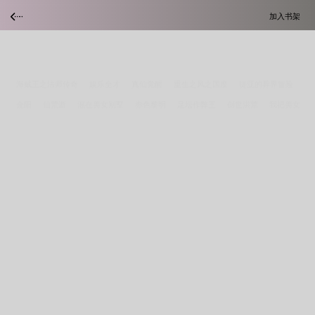
加入书架
海贼王之法师传奇
娱乐全才
真仙觉醒
重生之风之国度
缇亚的异界冒险
金阳
仙荒逝
混在美女别墅
赤色黎明
足坛作弊王
创世洪荒
我把美女
当赌注
新二战之鹰击长空
极品窥心邪少
霹雳江湖逍遥行
非之女
牧周
妖异葫芦娃
神武苍穹
智能王
膝盖之上by小春多梦原著小说未删减
江湖梦
缘
膝盖之上by小春多梦txt笔趣阁
艾左的奇妙之旅
汹妄小说by锦换
这个异
界叫地球
靠马甲火遍柯学论坛
忠犬老公：墨二少，手放开！
重生：渣男的成
长史
膝盖之上by小春多梦番外完整版