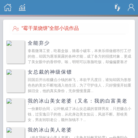
搜 索
“霉干菜烧饼”全部小说作品
全能弃少
拿着微薄工资，吃着盒饭，骑着小破车，本来乐得做都市打工仔
的他，却因为逐渐展露的各种才能，成了各方的招揽对象，更成
了美女眼中的香饽饽。唉，明明可以靠脸吃饭，却偏偏要靠才
华，让我一个人静一静，秦川头疼地说。本书纯属虚构，切勿与
女总裁的神级保镖
现实...
回国后开出租赚点小钱的林飞，本欲平凡度日，谁知却因为形形
色色的美女不断地涌入他生活，为了守护佳人，只好慢慢开始重
操旧业，他的真实身份，无奈慢慢显露...
我的冰山美女老婆（又名：我的白富美老
婆）
一份兼职合同，让叶帆成了冰山女总裁的冒牌男友，只想赚点小
钱，过安逸日子的他，从此身边美女如云，风波不断。那啥美
女，男友转职老公，额外加钱不？...
我的冰山美人老婆
（书名我的冰山美人老婆）（主角名叶帆苏轻雪）一份兼职合