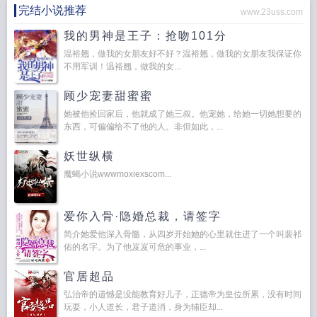
完结小说推荐
www.23uss.com
我的男神是王子：抢吻101分
温裕翘，做我的女朋友好不好？温裕翘，做我的女朋友我保证你
不用军训！温裕翘，做我的女...
顾少宠妻甜蜜蜜
她被他捡回家后，他就成了她三叔。他宠她，给她一切她想要的
东西，可偏偏给不了他的人。非但如此，...
妖世纵横
魔蝎小说wwwmoxiexscom...
爱你入骨·隐婚总裁，请签字
简介她爱他深入骨髓，从四岁开始她的心里就住进了一个叫裴祁
佑的名字。为了他岌岌可危的事业，...
官居超品
弘治帝的遗憾是没能教育好儿子，正德帝为皇位所累，没有时间
玩耍，小人道长，君子道消，身为辅臣却...